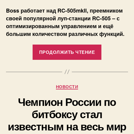
Boss работает над
RC-505
mkll, преемником
своей популярной луп-станции
RC-505 – с
оптимизированным управлением и ещё
большим количеством различных функций.
«Превью
ПРОДОЛЖИТЬ ЧТЕНИЕ
RC-
505mkII:
Boss
готовит
Рубрики
НОВОСТИ
преемника
легендарной
Чемпион России по
луп-
битбоксу стал
станции
RC-
известным на весь мир
505»