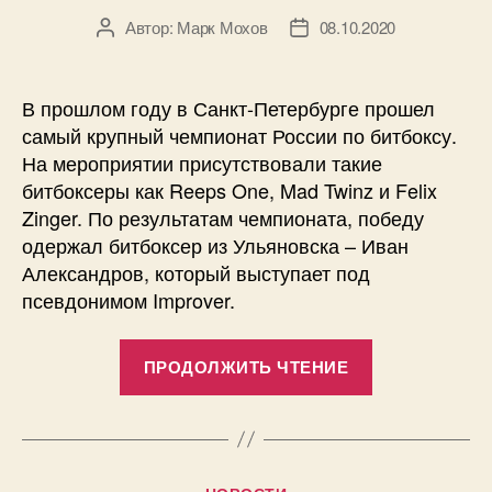
Автор:
Марк Мохов
08.10.2020
Автор
Дата
записи
записи
В прошлом году в Санкт-Петербурге прошел
самый крупный чемпионат России по битбоксу.
На мероприятии присутствовали такие
битбоксеры как Reeps One, Mad Twinz и Felix
Zinger. По результатам чемпионата, победу
одержал битбоксер из Ульяновска – Иван
Александров, который выступает под
псевдонимом Improver.
«Чемпион
ПРОДОЛЖИТЬ ЧТЕНИЕ
России
по
битбоксу
стал
Рубрики