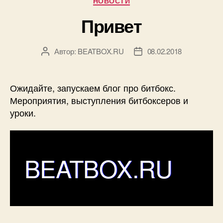
НОВОСТИ
известным
на
Привет
весь
мир»
Автор:
BEATBOX.RU
08.02.2018
Автор
Дата
записи
записи
Ожидайте, запускаем блог про битбокс.
Мероприятия, выступления битбоксеров и
уроки.
BEATBOX.RU