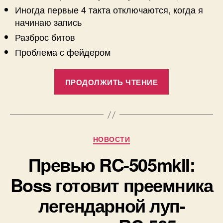
Иногда первые 4 такта отключаются, когда я
начинаю запись
Разброс битов
Проблема с фейдером
«Не
ПРОДОЛЖИТЬ ЧТЕНИЕ
спешите
покупать
Boss
RC-
Рубрики
НОВОСТИ
505
mkII»
Превью RC-505mkII:
Boss готовит преемника
легендарной луп-