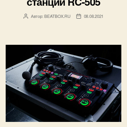
станции RC-505
Автор:
BEATBOX.RU
08.08.2021
Автор
Дата
записи
записи